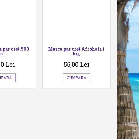
r,par cret,500
Masca par cret Afrohair,1
ml
kg,
00 Lei
55,00 Lei
MPĂRĂ
CUMPĂRĂ