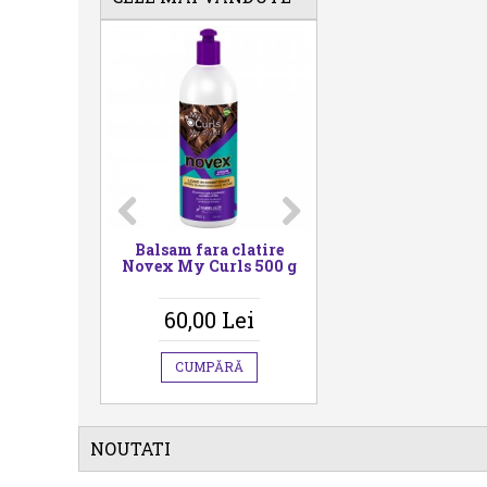
latire
Balsam fara clatire
Masca par cret
s 500 g
Mystic Black, Novex,
Cachos, 1000 g,
500 ml
ei
68,00 Lei
55,00 Le
Ă
CUMPĂRĂ
CUMPĂRĂ
NOUTATI