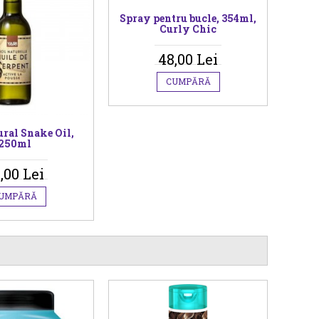
Spray pentru bucle, 354ml,
Curly Chic
48,00 Lei
CUMPĂRĂ
ural Snake Oil,
250ml
,00 Lei
UMPĂRĂ