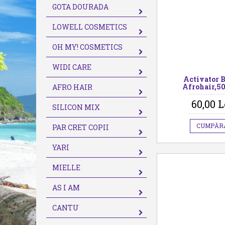
GOTA DOURADA
LOWELL COSMETICS
OH MY! COSMETICS
WIDI CARE
Activator 
Afrohair,5
AFRO HAIR
60,00 L
SILICON MIX
CUMPĂR
PAR CRET COPII
YARI
MIELLE
AS I AM
CANTU