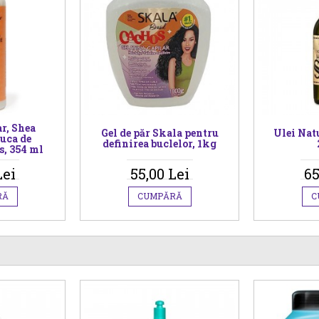
r, Shea
Gel de păr Skala pentru
Ulei Nat
uca de
definirea buclelor, 1kg
s, 354 ml
Lei
55,00 Lei
65
RĂ
CUMPĂRĂ
C