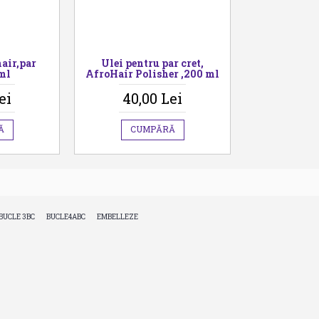
air,par
Ulei pentru par cret,
ml
AfroHair Polisher ,200 ml
ei
40,00 Lei
Ă
CUMPĂRĂ
,
,
BUCLE 3BC
BUCLE4ABC
EMBELLEZE