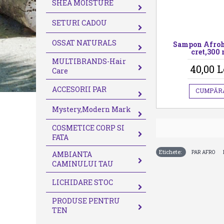
SHEA MOISTURE
SETURI CADOU
OSSAT NATURALS
Sampon Afroh
cret,300 
MULTIBRANDS-Hair
40,00 L
Care
ACCESORII PAR
CUMPĂR
Mystery,Modern Mark
COSMETICE CORP SI
FATA
Etichete:
,
PAR AFRO
AMBIANTA
CAMINULUI TAU
LICHIDARE STOC
PRODUSE PENTRU
TEN