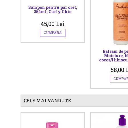
Sampon pentru par cret,
354ml, Curly Chic
45,00 Lei
CUMPĂRĂ
Balsam de pa
Moisture, N
cocos/Hibiscu
58,00 
CUMPĂ
CELE MAI VANDUTE