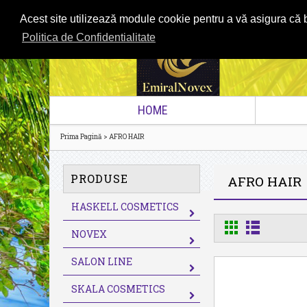
Acest site utilizează module cookie pentru a vă asigura că b
Home
Cont
Coş de cumpărături
Comand
Politica de Confidentialitate
HOME
>
Prima Pagină
AFRO HAIR
PRODUSE
AFRO HAIR
HASKELL COSMETICS
NOVEX
SALON LINE
SKALA COSMETICS