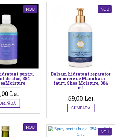
NOU
NOU
idratant pentru
Balsam hidratant reparator
nt de aloe, 384
cu miere de Manuka si
eaMoisture
iaurt, Shea Moisture, 384
ml
,00 Lei
59,00 Lei
UMPĂRĂ
CUMPĂRĂ
NOU
NOU