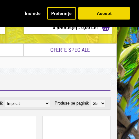
Unelte GDPR
Autentificare
Inregistrare
Închide
Preferințe
Accept
0 produs(e) - 0,00 Lei
OFERTE SPECIALE
ă:
Produse pe pagină: