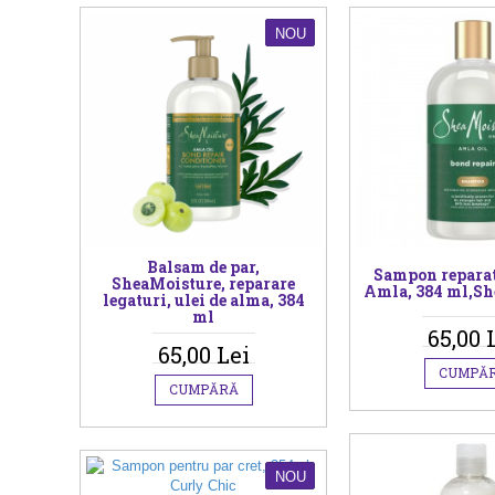
NOU
Balsam de par,
Sampon reparato
SheaMoisture, reparare
Amla, 384 ml,Sh
legaturi, ulei de alma, 384
ml
65,00 
65,00 Lei
CUMPĂ
CUMPĂRĂ
NOU