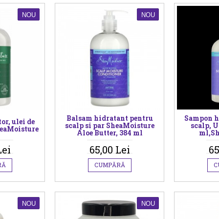
NOU
NOU
Balsam hidratant pentru
Sampon h
r, ulei de
scalp si par SheaMoisture
scalp, U
eaMoisture
Aloe Butter, 384 ml
ml,Sh
Lei
65,00 Lei
65
RĂ
CUMPĂRĂ
C
NOU
NOU