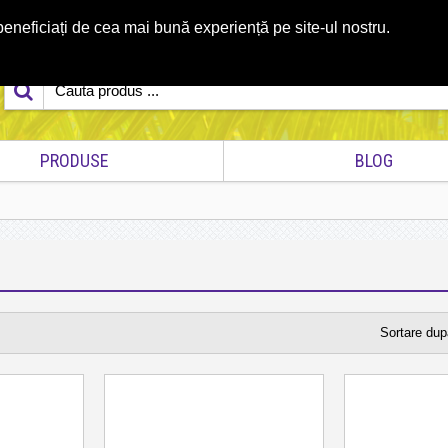
eneficiați de cea mai bună experiență pe site-ul nostru.
ă
0774.035.908
Contact
PRODUSE
BLOG
Sortare dup