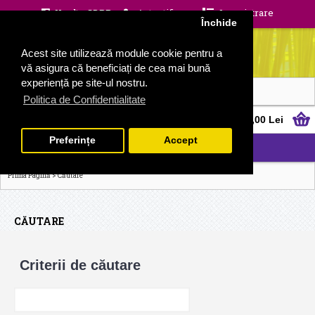
Unelte GDPR
Autentificare
Inregistrare
Închide
Acest site utilizează module cookie pentru a
vă asigura că beneficiați de cea mai bună
experiență pe site-ul nostru.
Politica de Confidentialitate
0 produs(e) - 0,00 Lei
Preferințe
Accept
CATEGORII
>
Prima Pagină
Căutare
CĂUTARE
Criterii de căutare