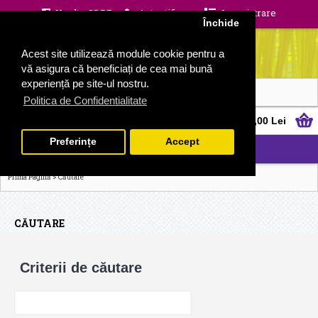
Unelte GDPR
Autentificare
Inregistrare
Închide
Acest site utilizează module cookie pentru a
vă asigura că beneficiați de cea mai bună
experiență pe site-ul nostru.
Politica de Confidentialitate
0 produs(e) - 0,00 Lei
Preferințe
Accept
CATEGORII
>
Prima Pagină
Căutare
CĂUTARE
Criterii de căutare