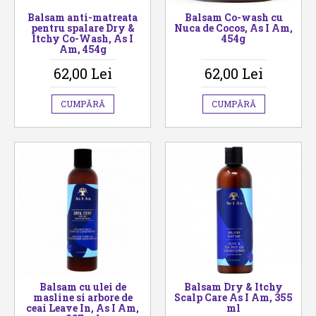
Balsam anti-matreata
Balsam Co-wash cu
pentru spalare Dry &
Nuca de Cocos, As I Am,
Itchy Co-Wash, As I
454g
Am, 454g
62,00 Lei
62,00 Lei
CUMPĂRĂ
CUMPĂRĂ
Balsam cu ulei de
Balsam Dry & Itchy
masline si arbore de
Scalp Care As I Am, 355
ceai Leave In, As I Am,
ml