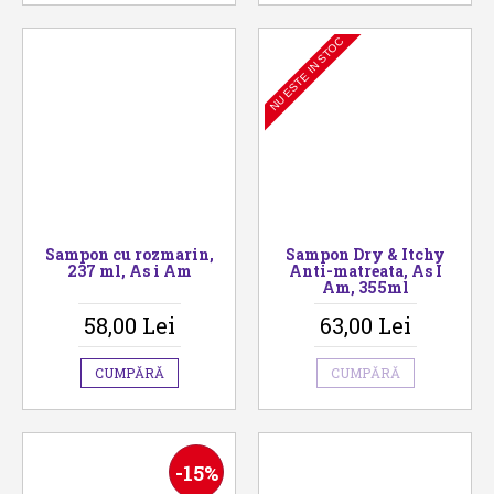
NU ESTE IN STOC
Sampon cu rozmarin,
Sampon Dry & Itchy
237 ml, As i Am
Anti-matreata, As I
Am, 355ml
58,00 Lei
63,00 Lei
CUMPĂRĂ
CUMPĂRĂ
-15%