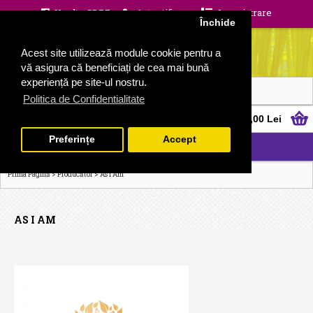
Unelte GDPR
Autentificare
Inregistrare
Închide
Acest site utilizează module cookie pentru a
vă asigura că beneficiați de cea mai bună
experiență pe site-ul nostru.
Politica de Confidentialitate
0 produs(e) - 0,00 Lei
Preferințe
Accept
CATEGORII
>
>
Prima Pagină
Producător
As I Am
AS I AM