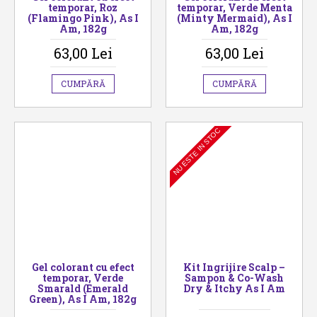
temporar, Roz
temporar, Verde Menta
(Flamingo Pink), As I
(Minty Mermaid), As I
Am, 182g
Am, 182g
63,00 Lei
63,00 Lei
CUMPĂRĂ
CUMPĂRĂ
NU ESTE IN STOC
Gel colorant cu efect
Kit Ingrijire Scalp –
temporar, Verde
Sampon & Co-Wash
Smarald (Emerald
Dry & Itchy As I Am
Green), As I Am, 182g