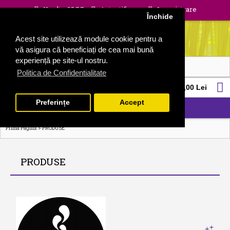
Unelte GDPR
Autentificare
Inregistrare
Închide
Acest site utilizează module cookie pentru a
vă asigura că beneficiați de cea mai bună
experiență pe site-ul nostru.
Politica de Confidentialitate
0 produs(e) - 0,00 Lei
Preferințe
Accept
CATEGORII
>
Prima Pagină
PRODUSE
PRODUSE