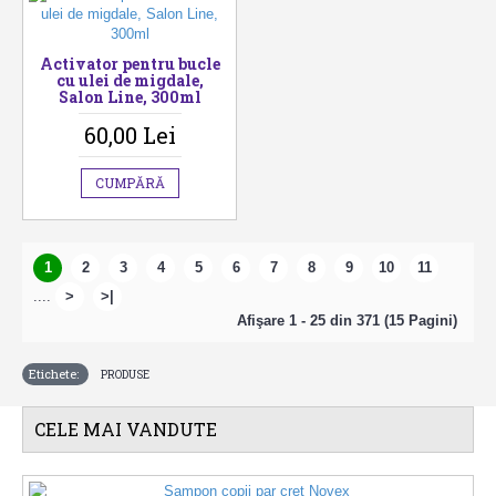
Activator pentru bucle
cu ulei de migdale,
Salon Line, 300ml
60,00 Lei
CUMPĂRĂ
1
2
3
4
5
6
7
8
9
10
11
....
>
>|
Afişare 1 - 25 din 371 (15 Pagini)
Etichete:
PRODUSE
CELE MAI VANDUTE