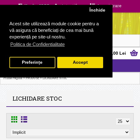
Unelte GDPR
Autentificare
Inregistrare
Închide
Acest site utilizează module cookie pentru a
vă asigura că beneficiați de cea mai bună
experiență pe site-ul nostru.
Politica de Confidentialitate
0 produs(e) - 0,00 Lei
Preferințe
Accept
CATEGORII
>
>
Prima Pagină
PRODUSE
LICHIDARE STOC
LICHIDARE STOC