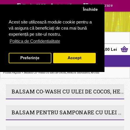
Unelte GDPR
Autentificare
Inregistrare
Închide
Acest site utilizează module cookie pentru a
vă asigura că beneficiați de cea mai bună
experiență pe site-ul nostru.
Politica de Confidentialitate
0 produs(e) - 0,00 Lei
Preferințe
Accept
CATEGORII
>
Prima Pagină
Balsam Co-Wash cu ulei de cocos, Head & Shoulders, 450ml
BALSAM CO-WASH CU ULEI DE COCOS, HEAD & SHOULDERS, 450ML
BALSAM PENTRU SAMPONARE CU ULEI DE COCOS, HEAD & SHOULDERS, 450ML