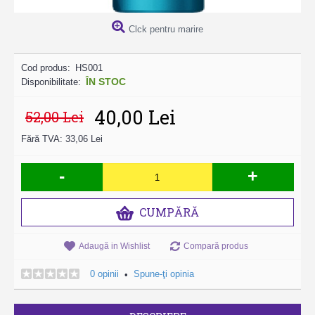
Clck pentru marire
Cod produs:
HS001
ÎN STOC
Disponibilitate:
40,00 Lei
52,00 Lei
Fără TVA: 33,06 Lei
-
+
CUMPĂRĂ
Adaugă in Wishlist
Compară produs
0 opinii
Spune-ţi opinia
•