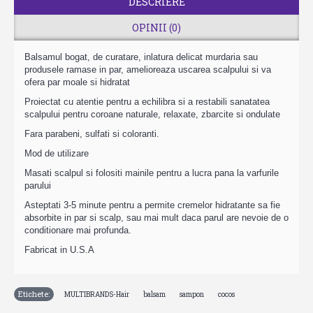
DESCRIERE
OPINII (0)
Balsamul bogat, de curatare, inlatura delicat murdaria sau
produsele ramase in par, amelioreaza uscarea scalpului si va
ofera par moale si hidratat
Proiectat cu atentie pentru a echilibra si a restabili sanatatea
scalpului pentru coroane naturale, relaxate, zbarcite si ondulate
Fara parabeni, sulfati si coloranti.
Mod de utilizare
Masati scalpul si folositi mainile pentru a lucra pana la varfurile
parului
Asteptati 3-5 minute pentru a permite cremelor hidratante sa fie
absorbite in par si scalp, sau mai mult daca parul are nevoie de o
conditionare mai profunda.
Fabricat in U.S.A
Etichete:
,
,
,
MULTIBRANDS-Hair
balsam
sampon
cocos