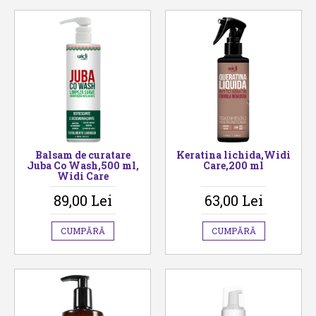
Balsam de curatare
Keratina lichida,Widi
Juba Co Wash,500 ml,
Care,200 ml
Widi Care
89,00 Lei
63,00 Lei
CUMPĂRĂ
CUMPĂRĂ