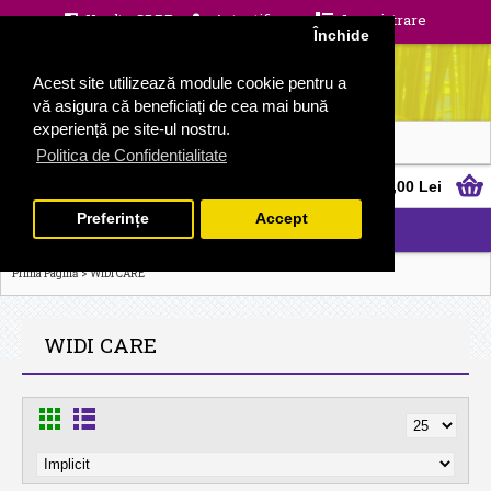
Unelte GDPR
Autentificare
Inregistrare
Închide
Acest site utilizează module cookie pentru a
vă asigura că beneficiați de cea mai bună
experiență pe site-ul nostru.
Politica de Confidentialitate
0 produs(e) - 0,00 Lei
Preferințe
Accept
CATEGORII
>
Prima Pagină
WIDI CARE
WIDI CARE