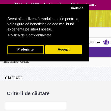
Unelte GDPR
Autentificare
Inregistrare
Închide
Acest site utilizează module cookie pentru a
vă asigura că beneficiați de cea mai bună
experiență pe site-ul nostru.
Politica de Confidentialitate
0 produs(e) - 0,00 Lei
Preferințe
Accept
CATEGORII
>
Prima Pagină
Căutare
CĂUTARE
Criterii de căutare