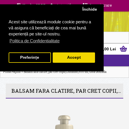
Unelte GDPR
Autentificare
Inregistrare
Închide
Acest site utilizează module cookie pentru a
vă asigura că beneficiați de cea mai bună
experiență pe site-ul nostru.
Politica de Confidentialitate
0 produs(e) - 0,00 Lei
Preferințe
Accept
CATEGORII
>
Prima Pagină
Balsam fara clatire, par cret copii,Clubinho,300 ml, Gota Dourada
BALSAM FARA CLATIRE, PAR CRET COPII,CLUBINHO,300 ML, GOTA DOURADA