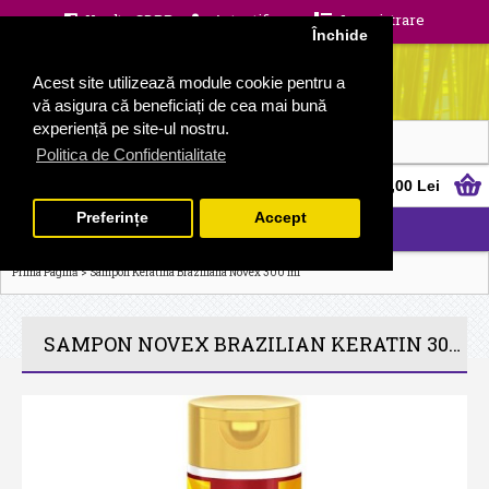
Unelte GDPR
Autentificare
Inregistrare
Închide
Acest site utilizează module cookie pentru a
vă asigura că beneficiați de cea mai bună
experiență pe site-ul nostru.
Politica de Confidentialitate
0 produs(e) - 0,00 Lei
Preferințe
Accept
CATEGORII
>
Prima Pagină
Sampon Keratina Braziliana Novex 300 ml
SAMPON NOVEX BRAZILIAN KERATIN 300 ML