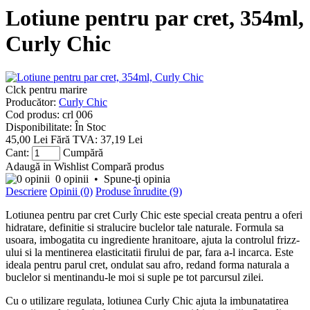
Lotiune pentru par cret, 354ml,
Curly Chic
Clck pentru marire
Producător:
Curly Chic
Cod produs:
crl 006
Disponibilitate:
În Stoc
45,00 Lei
Fără TVA: 37,19 Lei
Cant:
Cumpără
Adaugă in Wishlist
Compară produs
0 opinii
•
Spune-ţi opinia
Descriere
Opinii (0)
Produse înrudite (9)
Lotiunea pentru par cret Curly Chic este special creata pentru a oferi
hidratare, definitie si stralucire buclelor tale naturale. Formula sa
usoara, imbogatita cu ingrediente hranitoare, ajuta la controlul frizz-
ului si la mentinerea elasticitatii firului de par, fara a-l incarca. Este
ideala pentru parul cret, ondulat sau afro, redand forma naturala a
buclelor si mentinandu-le moi si suple pe tot parcursul zilei.
Cu o utilizare regulata, lotiunea Curly Chic ajuta la imbunatatirea