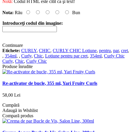
Notă:
Codul HTML este citit ca şi text!
Nota:
Rău
Bun
Introduceţi codul din imagine:
Continuare
Etichete:
CURLY
,
CHIC
,
CURLY CHIC Lotiune
,
pentru
,
par
,
cret
,
,
354ml
,
,
Curly
,
Chic
,
Lotiune pentru par cret
,
354ml
,
Curly Chic
Curly
,
Chic
,
Curly Chic
Produse înrudite
Re-activator de bucle, 355 ml, Yari Fruity Curls
58,00 Lei
Cumpără
Adaugă in Wishlist
Compară produs