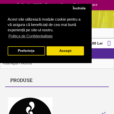
Unelte GDPR
Autentificare
Inregistrare
Închide
Acest site utilizează module cookie pentru a
vă asigura că beneficiați de cea mai bună
experiență pe site-ul nostru.
Politica de Confidentialitate
0 produs(e) - 0,00 Lei
Preferințe
Accept
CATEGORII
>
Prima Pagină
PRODUSE
PRODUSE