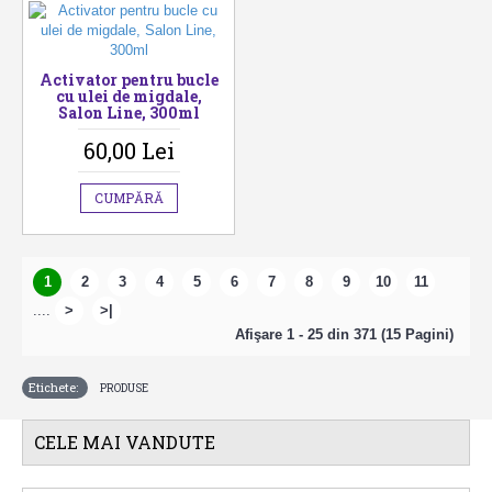
Activator pentru bucle
cu ulei de migdale,
Salon Line, 300ml
60,00 Lei
CUMPĂRĂ
1
2
3
4
5
6
7
8
9
10
11
....
>
>|
Afişare 1 - 25 din 371 (15 Pagini)
Etichete:
PRODUSE
CELE MAI VANDUTE