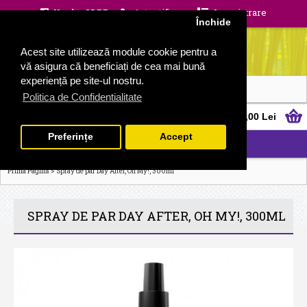
Unelte GDPR
Autentificare
Inregistrare
Închide
Acest site utilizează module cookie pentru a
vă asigura că beneficiați de cea mai bună
experiență pe site-ul nostru.
Politica de Confidentialitate
0 produs(e) - 0,00 Lei
Preferințe
Accept
CATEGORII
>
Prima Pagină
Spray de par Day After, Oh My!, 300ml
SPRAY DE PAR DAY AFTER, OH MY!, 300ML