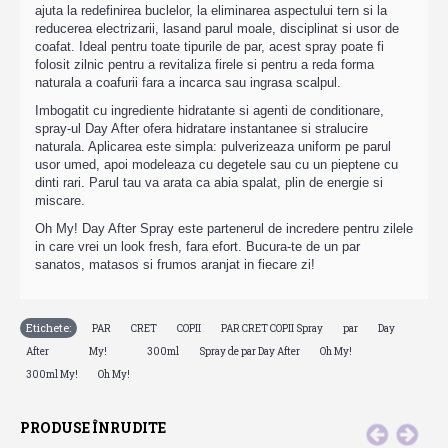
ajuta la redefinirea buclelor, la eliminarea aspectului tern si la
reducerea electrizarii, lasand parul moale, disciplinat si usor de
coafat. Ideal pentru toate tipurile de par, acest spray poate fi
folosit zilnic pentru a revitaliza firele si pentru a reda forma
naturala a coafurii fara a incarca sau ingrasa scalpul.
Imbogatit cu ingrediente hidratante si agenti de conditionare,
spray-ul Day After ofera hidratare instantanee si stralucire
naturala. Aplicarea este simpla: pulverizeaza uniform pe parul
usor umed, apoi modeleaza cu degetele sau cu un pieptene cu
dinti rari. Parul tau va arata ca abia spalat, plin de energie si
miscare.
Oh My! Day After Spray este partenerul de incredere pentru zilele
in care vrei un look fresh, fara efort. Bucura-te de un par
sanatos, matasos si frumos aranjat in fiecare zi!
Etichete:
,
,
,
,
,
,
PAR
CRET
COPII
PAR CRET COPII Spray
par
Day
,
,
,
,
,
,
,
After
My!
300ml
Spray de par Day After
Oh My!
,
300ml My!
Oh My!
PRODUSE ÎNRUDITE