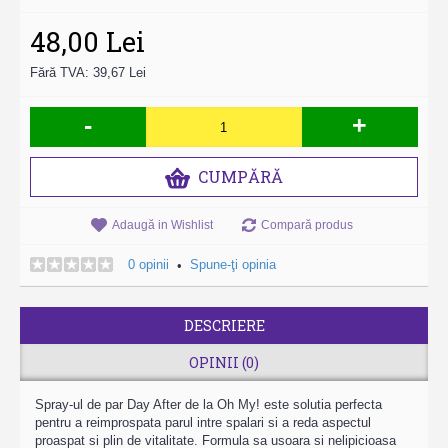
48,00 Lei
Fără TVA: 39,67 Lei
-
+
CUMPĂRĂ
Adaugă in Wishlist
Compară produs
0 opinii
Spune-ţi opinia
•
DESCRIERE
OPINII (0)
Spray-ul de par Day After de la Oh My! este solutia perfecta
pentru a reimprospata parul intre spalari si a reda aspectul
proaspat si plin de vitalitate. Formula sa usoara si nelipicioasa