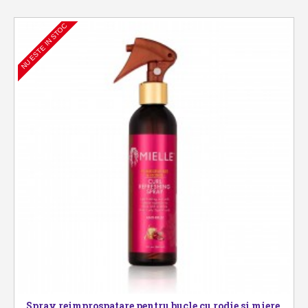
NU ESTE IN STOC
Spray reimprospatare pentru bucle cu rodie si miere,