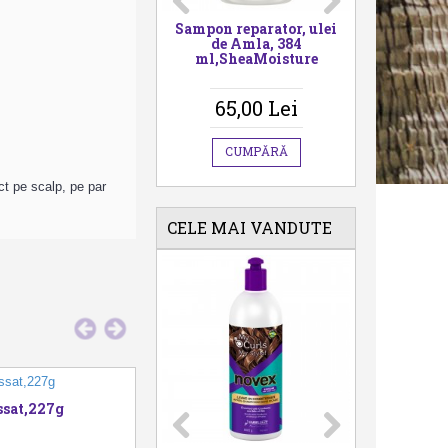
r,
Sampon reparator, ulei
Balsam hidrata
parare
de Amla, 384
pentru scalp si 
 alma,
ml,SheaMoisture
SheaMoisture A
Butter, 384 ml
65,00 Lei
65,00 Lei
CUMPĂRĂ
CUMPĂRĂ
ect pe scalp, pe par
CELE MAI VANDUTE
ssat,227g
Masca de par hidratanta cu proteine, 
Honey & Yogurt,Shea Moisture,355