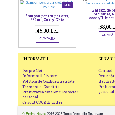
NOU
Balsam de pa
Moisture, N
Sampon pentru par cret,
cocos/Hibiscu
354ml, Curly Chic
58,00 
45,00 Lei
CUMPĂ
CUMPĂRĂ
INFORMATII
SERVICI
Despre Noi
Contact
Informatii Livrare
Returnăr
Politica de Confidentialitate
Hartă sit
Termeni si Conditii
Prelucrar
personal
Prelucrarea datelor cu caracter
personal
Ce sunt COOKIE-urile?
© Emiral Novex
2016-2026 Toate Drepturile Rezervate