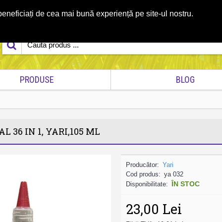
eneficiați de cea mai bună experiență pe site-ul nostru.
ă
0774.035.908
Contact
PRODUSE
BLOG
 36 IN 1, YARI,105 ML
Producător:
Yari
Cod produs:
ya 032
ÎN STOC
Disponibilitate:
23,00 Lei