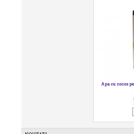
neza pentru par,Vitale Olive Oil Hair
Apa cu cocos pe
Mayonnaise,227 g
30,00 Lei
CUMPĂRĂ