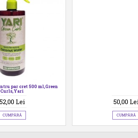
Sampon copii
Nove
38,00 
CUMPĂ
ntru par cret 500 ml,Green
Curls,Yari
52,00 Lei
50,00 Le
CUMPĂRĂ
CUMPĂRĂ