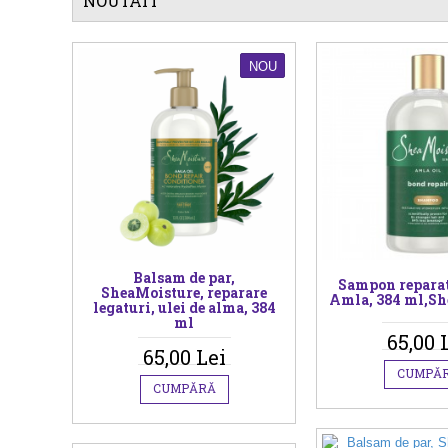
NOUTATI
NOU
Balsam de par,
Sampon reparato
SheaMoisture, reparare
Amla, 384 ml,Sh
legaturi, ulei de alma, 384
ml
65,00 
65,00 Lei
CUMPĂ
CUMPĂRĂ