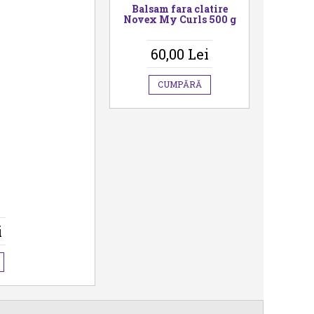
 par cret
Balsam fara clatire
Balsam fara 
x
Novex My Curls 500 g
Mystic Black
500 m
Lei
60,00 Lei
68,00 
RĂ
CUMPĂRĂ
CUMPĂR
i
100,00 Lei
CUMPĂRĂ