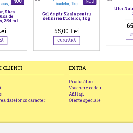
NOU
NOU
Ulei Nat
r, Shea
Gel de păr Skala pentru
uca de
definirea buclelor, 1kg
s, 354 ml
65
Lei
55,00 Lei
C
RĂ
CUMPĂRĂ
I CLIENTI
EXTRA
Producători
i
Vouchere cadou
e
Afiliaţi
ea datelor cu caracter
Oferte speciale