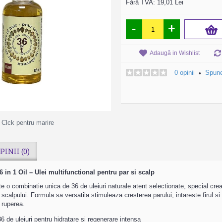
Fără TVA: 19,01 Lei
Sampon Cavalo
-
+
Forte,Haskell 1L
Adaugă in Wishlist
119,00 Lei
0 opinii
Spune
•
CUMPĂRĂ
Clck pentru marire
PINII (0)
 in 1 Oil – Ulei multifunctional pentru par si scalp
ste o combinatie unica de 36 de uleiuri naturale atent selectionate, special creat
 scalpului. Formula sa versatila stimuleaza cresterea parului, intareste firul s
i ruperea.
6 de uleiuri pentru hidratare si regenerare intensa