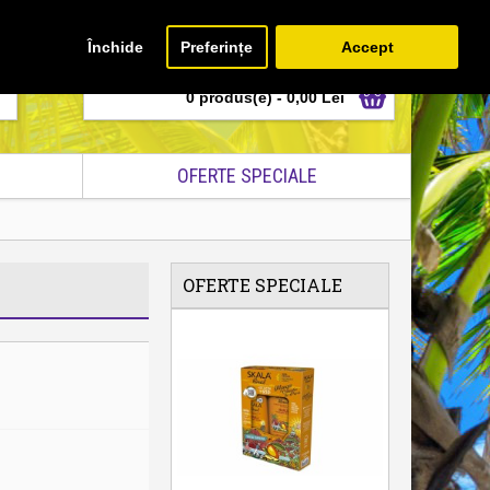
Unelte GDPR
Autentificare
Inregistrare
Închide
Preferințe
Accept
0 produs(e) - 0,00 Lei
OFERTE SPECIALE
OFERTE SPECIALE