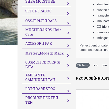
SHEA MOISTURE
stimuleaz
previne c
SETURI CADOU
hraneste
OSSAT NATURALS
imbunatat
CG-frien
MULTIBRANDS-Hair
formula 
Care
imbogatit
ACCESORII PAR
Perfect pentru toate t
umed sau uscat, ca t
Mystery,Modern Mark
COSMETICE CORP SI
Etichete:
,
ulei
yari
FATA
AMBIANTA
PRODUSE ÎNRUDI
CAMINULUI TAU
LICHIDARE STOC
PRODUSE PENTRU
TEN