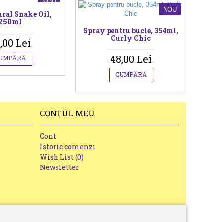
NOU
NOU
ural Snake Oil,
250ml
Spray pentru bucle, 354ml,
Curly Chic
,00 Lei
48,00 Lei
UMPĂRĂ
CUMPĂRĂ
CONTUL MEU
Cont
Istoric comenzi
Wish List (
0
)
Newsletter