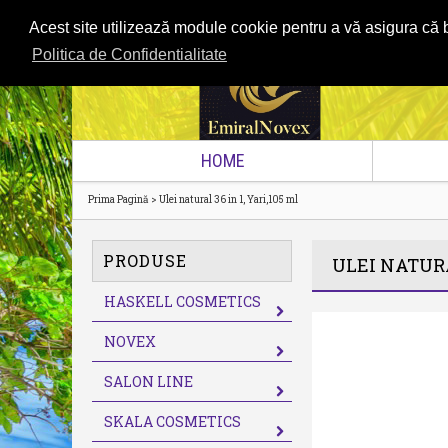
Acest site utilizează module cookie pentru a vă asigura că b
Home
Cont
Coş de cumpărături
Comand
Politica de Confidentialitate
HOME
>
Prima Pagină
Ulei natural 36 in 1, Yari,105 ml
PRODUSE
ULEI NATURAL
HASKELL COSMETICS
NOVEX
SALON LINE
SKALA COSMETICS