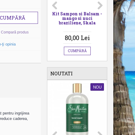
Kit Sampon si Balsam -
Activator Bucle cu
CUMPĂRĂ
mango si nuci
Arginina, Salon Line, 1
braziliene, Skala
kg
Compară produs
80,00 Lei
84,00 Lei
-ţi opinia
CUMPĂRĂ
CUMPĂRĂ
NOUTATI
NOU
NOU
 pentru ingrijirea
i reduce caderea,