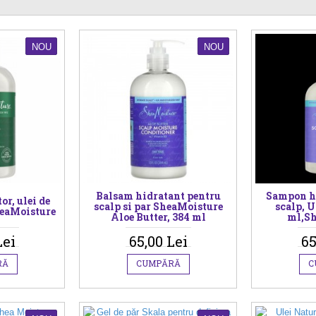
NOU
NOU
Balsam hidratant pentru
Sampon h
r, ulei de
scalp si par SheaMoisture
scalp, U
eaMoisture
Aloe Butter, 384 ml
ml,Sh
Lei
65,00 Lei
65
RĂ
CUMPĂRĂ
C