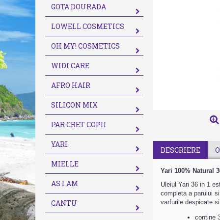
GOTA DOURADA
LOWELL COSMETICS
OH MY! COSMETICS
WIDI CARE
AFRO HAIR
SILICON MIX
PAR CRET COPII
YARI
DESCRIERE
O
MIELLE
Yari 100% Natural 36
AS I AM
Uleiul Yari 36 in 1 e
completa a parului si
CANTU
varfurile despicate s
contine 3