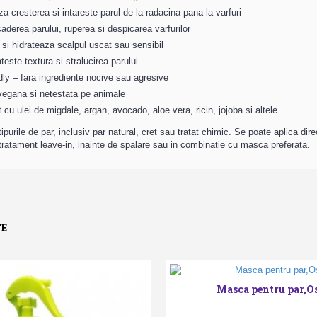
a cresterea si intareste parul de la radacina pana la varfuri
Balsam de pa
aderea parului, ruperea si despicarea varfurilor
SheaMoisture, re
legaturi, ulei de
 si hidrateaza scalpul uscat sau sensibil
384 ml
este textura si stralucirea parului
65,00 Lei
dly – fara ingrediente nocive sau agresive
vegana si netestata pe animale
CUMPĂRĂ
 cu ulei de migdale, argan, avocado, aloe vera, ricin, jojoba si altele
ipurile de par, inclusiv par natural, cret sau tratat chimic. Se poate aplica dir
ratament leave-in, inainte de spalare sau in combinatie cu masca preferata.
,
TE
Masca pentru par,O